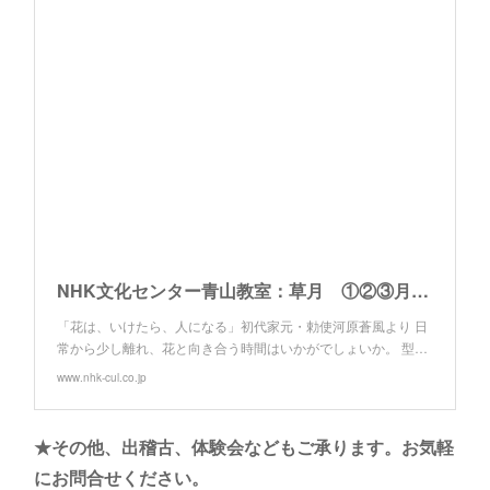
NHK文化センター青山教室：草月 ①②③月曜日 18:00クラス
「花は、いけたら、人になる」初代家元・勅使河原蒼風より 日
常から少し離れ、花と向き合う時間はいかがでしょいか。 型…
www.nhk-cul.co.jp
★その他、出稽古、体験会などもご承ります。お気軽
にお問合せください。