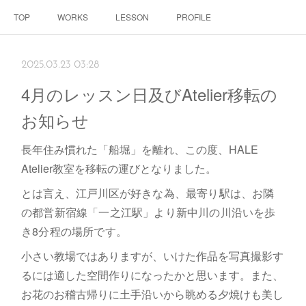
TOP
WORKS
LESSON
PROFILE
2025.03.23 03:28
4月のレッスン日及びAtelier移転の
お知らせ
長年住み慣れた「船堀」を離れ、この度、HALE
Atelier教室を移転の運びとなりました。
とは言え、江戸川区が
好きな為、最寄り駅は、お隣
の都営新宿線「一之江駅」より新中川の川沿いを歩
き8分程の場所です。
小さい教場ではありますが、いけた作品を写真撮影す
るには適した空間作りになったかと思います。また、
お花のお稽古帰りに土手沿いから眺める夕焼けも美し