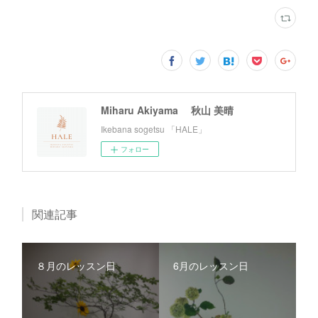
Miharu Akiyama 秋山 美晴
Ikebana sogetsu 「HALE」
フォロー
関連記事
８月のレッスン日
6月のレッスン日