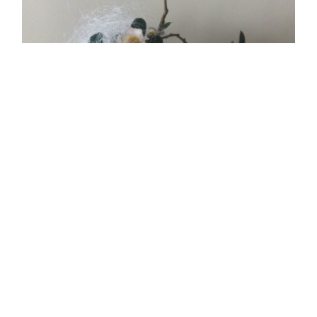
Copyright ©
2026
Miharu Akiyama 秋山 美晴
.
1月のレッスン日
1月のレッスン日 「HALE」表参道 【1月のレッスン日】 1月12日 金
曜日 ①14：00～ ②18：00～※20時までにご入室ください 1月19日
金曜日 ③14：00～ ④18：00～ 1月26日 金曜日 ⑤14：00～ …